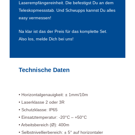
Laserempfängereinheit. Die befestigst Du an dem
Teleskopmessstab. Und Schwupps kannst Du alles
easy vermessen!
Na klar ist das der Preis für das komplette Set.
Also los, melde Dich bei uns!
Technische Daten
• Horizontalgenauigkeit: ± 1mm/10m
• Laserklasse 2 oder 3R
• Schutzklasse: IP65
• Einsatztemperatur: -20°C – +50°C
• Arbeitsbereich (Ø): 400m
• Selbstnivellierbereich: ± 5° auf horizontaler